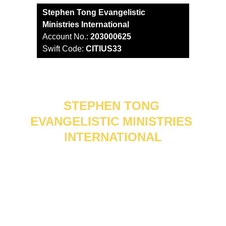
Stephen Tong Evangelistic 
Ministries International
Account No.: 
203000625
Swift Code: 
CITIUS33
STEPHEN TONG 
EVANGELISTIC MINISTRIES 
INTERNATIONAL
STEMI USA
Registered in the United States of America as 
a nonprofit 501(c)(3) organization.