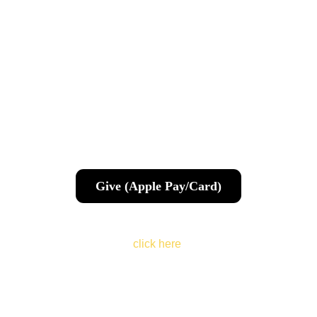
Por favor, haga clic en el botón de abajo para 
dar su ofrenda de manera segura a través de 
Stripe.
感謝您透過南美洲和中美洲福音集會以及我們
在厄瓜多的使命支持我們的全球事工。請點擊
下方按鈕，通過Stripe安全地奉獻。
Give (Apple Pay/Card)
To access your payment history on Stripe, 
click here
.
For bank transfers, please make it 
payable to the following recepient: