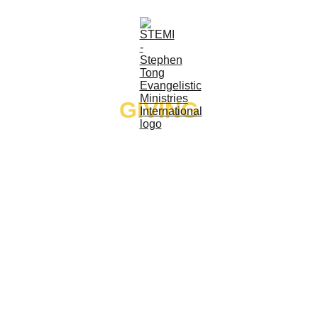
GIVING
Thank you for supporting our ministries 
worldwide through the South & Central 
America Gospel Rallies and our mission in 
Ecuador. 
Please click the button below to 
give your offering securely through Stripe.
Gracias por apoyar a nuestros ministerios en 
todo el mundo a través de las campañas 
evangelísticas en Sudamérica y 
Centroamérica y nuestra misión en Ecuador. 